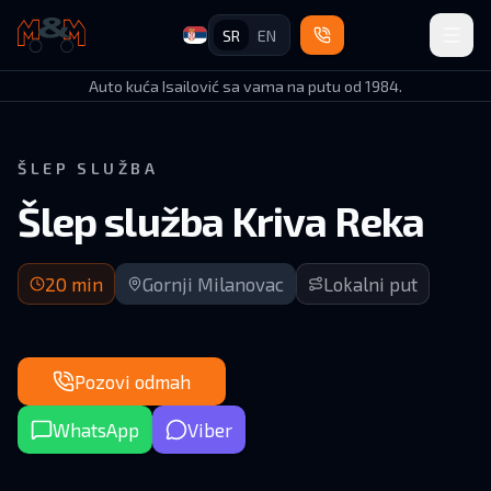
SR
EN
Auto Kuća Isailović
Auto kuća Isailović sa vama na putu od 1984.
ŠLEP SLUŽBA
Šlep služba Kriva Reka
Dolazak za 20 minuta | Gornji Milanovac (okolina)
20
min
Gornji Milanovac
Lokalni put
Pozovi odmah
WhatsApp
Viber