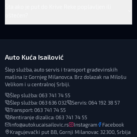
Šta ako je put do Krive Reke poplavljen ili
oštećen?
Auto Kuća Isailović
Šlep služba, auto servis i transport građevinskih
mašina iz Gornjeg Milanovca. Brz dolazak na Milošu
Velikom i u centralnoj Srbiji.
Šlep služba:
063 741 74 55
Šlep služba:
063 636 032
Servis
:
064 192 38 57
Transport
:
063 741 74 55
Rentiranje dizalica
:
063 741 74 55
info@autokucaisailovic.rs
Instagram
Facebook
Kragujevački put BB, Gornji Milanovac 32300, Srbija