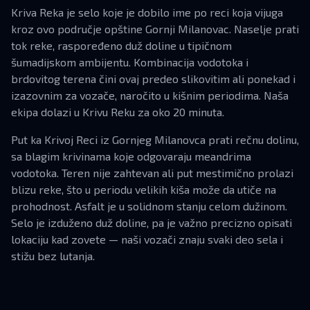
Kriva Reka je selo koje je dobilo ime po reci koja vijuga
kroz ovo područje opštine Gornji Milanovac. Naselje prati
tok reke, raspoređeno duž doline u tipičnom
šumadijskom ambijentu. Kombinacija vodotoka i
brdovitog terena čini ovaj predeo slikovitim ali ponekad i
izazovnim za vozače, naročito u kišnim periodima. Naša
ekipa dolazi u Krivu Reku za oko 20 minuta.
Put ka Krivoj Reci iz Gornjeg Milanovca prati rečnu dolinu,
sa blagim krivinama koje odgovaraju meandrima
vodotoka. Teren nije zahtevan ali put mestimično prolazi
blizu reke, što u periodu velikih kiša može da utiče na
prohodnost. Asfalt je u solidnom stanju celom dužinom.
Selo je izduženo duž doline, pa je važno precizno opisati
lokaciju kad zovete — naši vozači znaju svaki deo sela i
stižu bez lutanja.