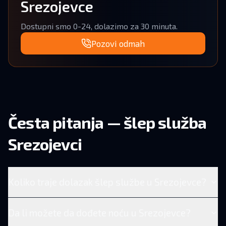
Srezojevce
Dostupni smo 0-24, dolazimo za 30 minuta.
Pozovi odmah
Česta pitanja — šlep služba
Srezojevci
Koliko traje dolazak šlep službe u Srezojevce?
Da li možete da dođete noću u Srezojevce?