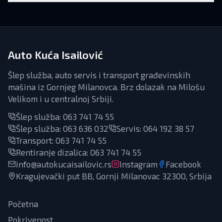
Auto Kuća Isailović
Šlep služba, auto servis i transport građevinskih
mašina iz Gornjeg Milanovca. Brz dolazak na Milošu
Velikom i u centralnoj Srbiji.
Šlep služba:
063 741 74 55
Šlep služba:
063 636 032
Servis
:
064 192 38 57
Transport
:
063 741 74 55
Rentiranje dizalica
:
063 741 74 55
info@autokucaisailovic.rs
Instagram
Facebook
Kragujevački put BB, Gornji Milanovac 32300, Srbija
Početna
Pokrivenost