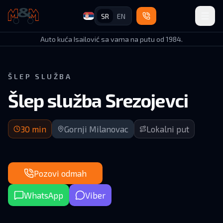
SR
EN
Auto Kuća Isailović
Auto kuća Isailović sa vama na putu od 1984.
ŠLEP SLUŽBA
Šlep služba Srezojevci
Dolazak za 30 minuta | Gornji Milanovac (okolina)
30
min
Gornji Milanovac
Lokalni put
Pozovi odmah
WhatsApp
Viber