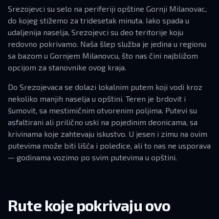
Srezojevci su selo na periferiji opštine Gornji Milanovac,
do kojeg stižemo za tridesetak minuta. Iako spada u
udaljenija naselja, Srezojevci su deo teritorije koju
redovno pokrivamo. Naša šlep služba je jedina u regionu
sa bazom u Gornjem Milanovcu, što nas čini najbližom
opcijom za stanovnike ovog kraja.
Do Srezojevaca se dolazi lokalnim putem koji vodi kroz
nekoliko manjih naselja u opštini. Teren je brdovit i
šumovit, sa mestimičnim otvorenim poljima. Putevi su
asfaltirani ali prilično uski na pojedinim deonicama, sa
krivinama koje zahtevaju iskustvo. U jesen i zimu na ovim
putevima može biti lišća i poledice, ali to nas ne usporava
— godinama vozimo po svim putevima u opštini.
Rute koje pokrivaju ovo