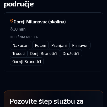
područje
Gornji Milanovac (okolina)
30
min
OBLIŽNJA MESTA
Nakučani
Polom
Pranjani
Prnjavor
Trudelj
Donji Branetići
Družetići
Gornji Branetići
Pozovite šlep službu za