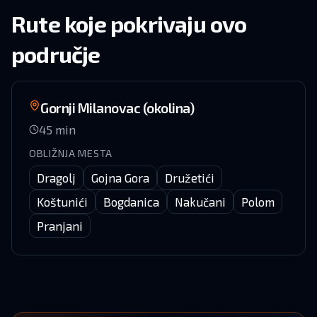
Rute koje pokrivaju ovo
područje
Gornji Milanovac (okolina)
45
min
OBLIŽNJA MESTA
Dragolj
Gojna Gora
Družetići
Koštunići
Bogdanica
Nakučani
Polom
Pranjani