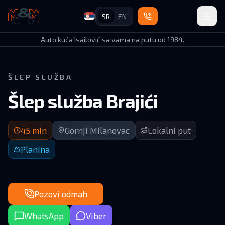
SR
EN
Auto Kuća Isailović
Auto kuća Isailović sa vama na putu od 1984.
ŠLEP SLUŽBA
Šlep služba Brajići
Dolazak za 45 minuta | Gornji Milanovac (okolina)
45
min
Gornji Milanovac
Lokalni put
Planina
Pozovi odmah
WhatsApp
Viber