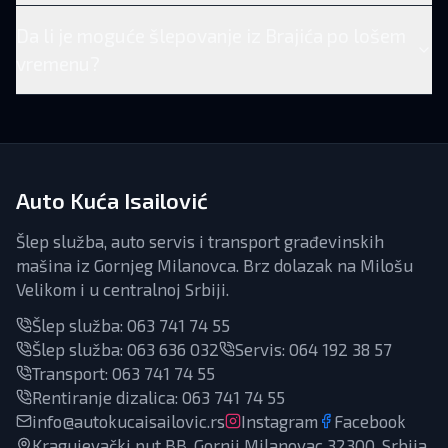
Da li je moguće šlepovanje iz Brajića po lošem
vremenu?
Auto Kuća Isailović
Šlep služba, auto servis i transport građevinskih
mašina iz Gornjeg Milanovca. Brz dolazak na Milošu
Velikom i u centralnoj Srbiji.
Šlep služba:
063 741 74 55
Šlep služba:
063 636 032
Servis
:
064 192 38 57
Transport
:
063 741 74 55
Rentiranje dizalica
:
063 741 74 55
info@autokucaisailovic.rs
Instagram
Facebook
Kragujevački put BB, Gornji Milanovac 32300, Srbija