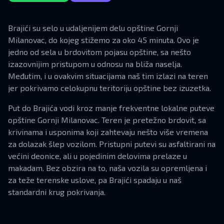
Brajići su selo u udaljenijem delu opštine Gornji
Milanovac, do kojeg stižemo za oko 45 minuta. Ovo je
jedno od sela u brdovitom pojasu opštine, sa nešto
izazovnijim pristupom u odnosu na bliža naselja.
Međutim, i u ovakvim situacijama naš tim izlazi na teren
jer pokrivamo celokupnu teritoriju opštine bez izuzetka.
Put do Brajića vodi kroz manje frekventne lokalne puteve
opštine Gornji Milanovac. Teren je pretežno brdovit, sa
krivinama i usponima koji zahtevaju nešto više vremena
za dolazak šlep vozilom. Pristupni putevi su asfaltirani na
većini deonice, ali u pojedinim delovima prelaze u
makadam. Bez obzira na to, naša vozila su opremljena i
za teže terenske uslove, pa Brajići spadaju u naš
standardni krug pokrivanja.