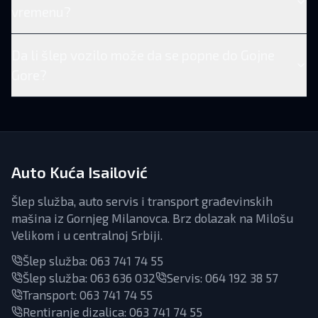
vremenu?
Da li šlep vozilo može da se popne do Gojne
Gore?
Auto Kuća Isailović
Šlep služba, auto servis i transport građevinskih
mašina iz Gornjeg Milanovca. Brz dolazak na Milošu
Velikom i u centralnoj Srbiji.
Šlep služba:
063 741 74 55
Šlep služba:
063 636 032
Servis
:
064 192 38 57
Transport
:
063 741 74 55
Rentiranje dizalica
:
063 741 74 55