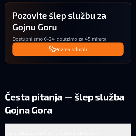
Pozovite šlep službu za
Gojnu Goru
Dostupni smo 0-24, dolazimo za 45 minuta.
Pozovi odmah
Česta pitanja — šlep služba
Gojna Gora
Da li stižete na Gojnu Goru i po lošem