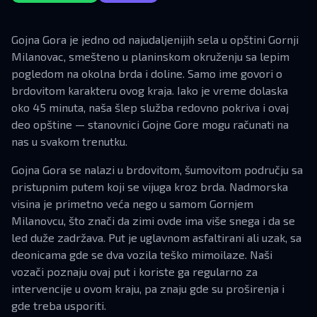
Gojna Gora je jedno od najudaljenijih sela u opštini Gornji
Milanovac, smešteno u planinskom okruženju sa lepim
pogledom na okolna brda i doline. Samo ime govori o
brdovitom karakteru ovog kraja. Iako je vreme dolaska
oko 45 minuta, naša šlep služba redovno pokriva i ovaj
deo opštine — stanovnici Gojne Gore mogu računati na
nas u svakom trenutku.
Gojna Gora se nalazi u brdovitom, šumovitom području sa
pristupnim putem koji se vijuga kroz brda. Nadmorska
visina je primetno veća nego u samom Gornjem
Milanovcu, što znači da zimi ovde ima više snega i da se
led duže zadržava. Put je uglavnom asfaltirani ali uzak, sa
deonicama gde se dva vozila teško mimoilaze. Naši
vozači poznaju ovaj put i koriste ga regularno za
intervencije u ovom kraju, pa znaju gde su proširenja i
gde treba usporiti.