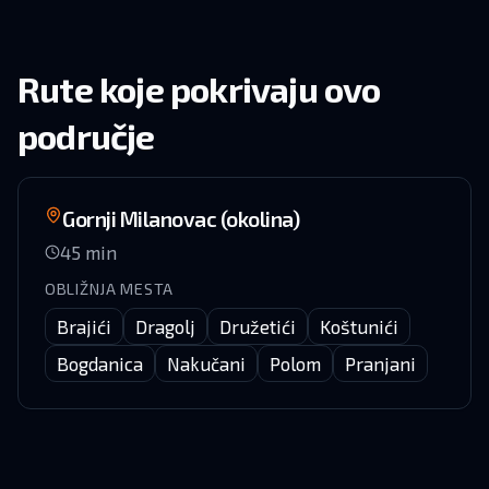
Rute koje pokrivaju ovo
područje
Gornji Milanovac (okolina)
45
min
OBLIŽNJA MESTA
Brajići
Dragolj
Družetići
Koštunići
Bogdanica
Nakučani
Polom
Pranjani