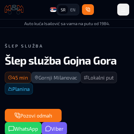
SR
EN
Auto Kuća Isailović
Auto kuća Isailović sa vama na putu od 1984.
ŠLEP SLUŽBA
Šlep služba Gojna Gora
Dolazak za 45 minuta | Gornji Milanovac (okolina)
45
min
Gornji Milanovac
Lokalni put
Planina
Pozovi odmah
WhatsApp
Viber