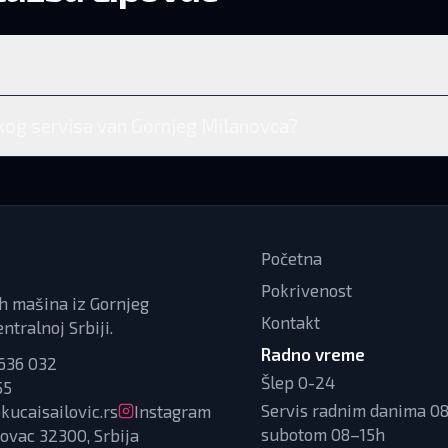
ekog servisa van Gornjeg Milanovca?
Početna
Pokrivenost
ih mašina iz Gornjeg
Kontakt
ntralnoj Srbiji.
Radno vreme
636 032
Šlep 0-24
55
Servis radnim danima 08
kucaisailovic.rs
Instagram
subotom 08–15h
ovac 32300, Srbija