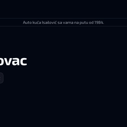
Auto kuća Isailović sa vama na putu od 1984.
ovac
t