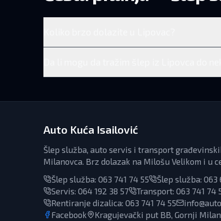
Koliko brzo dolazite u Lipovac?
Da li mogu da tražim šlep iz Lipovca do n
Auto Kuća Isailović
Šlep služba, auto servis i transport građevinsk
Milanovca. Brz dolazak na Milošu Velikom i u ce
Šlep služba:
063 741 74 55
Šlep služba:
063 
Servis
:
064 192 38 57
Transport
:
063 741 74 
Rentiranje dizalica
:
063 741 74 55
info@auto
Facebook
Kragujevački put BB, Gornji Milan