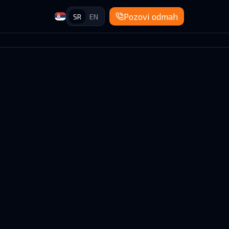
Pozovi odmah
SR
EN