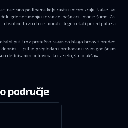
ovac, nazvano po lipama koje rastu u ovom kraju. Nalazi se
delu gde se smenjuju oranice, pašnjaci i manje šume. Za
 dovoljno brzo da ne morate dugo čekati pored puta sa
lokalni put kroz pretežno ravan do blago brdovit predeo.
j deonici — put je pregledan i prohodan u svim godišnjim
sno definisanim putevima kroz selo, što olakšava
vo područje