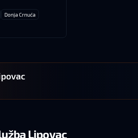
Donja Crnuća
Lipovac
služba Lipovac