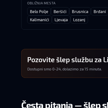
OBLIŽNJA MESTA
Belo Polje
Beršići
Brusnica
Brđani
Kalimanići
Ljevaja
Lozanj
Pozovite šlep službu za 
Dostupni smo 0-24, dolazimo za 15 minuta.
Česta pitanja — šlep 