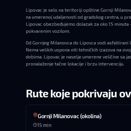
Lipovac je selo na teritoriji opštine Gornji Milan
na umerenoj udaljenosti od gradskog centra, u pre
Lipovac obezbeđujemo dolazak za oko 15 minuta —
pokvarenim vozilom.
Od Gornjeg Milanovca do Lipovca vodi asfaltirani 
Nema velikih uspona niti tehničkih izazova na ovo
dobima. Lipovac je naselje umerene veličine sa ja
pronalaženje tačne lokacije i brzu intervenciju.
Rute koje pokrivaju o
Gornji Milanovac (okolina)
15
min