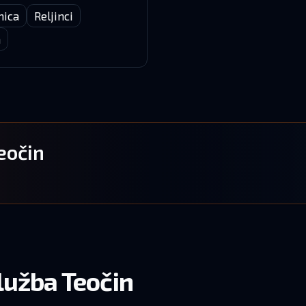
nica
Reljinci
a
eočin
lužba Teočin