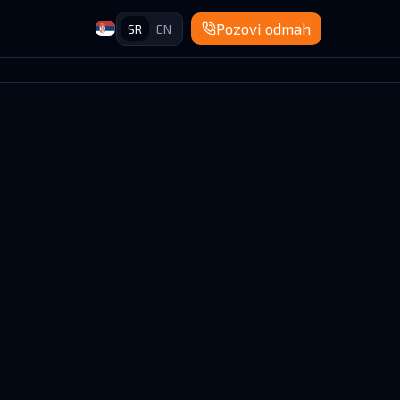
Pozovi odmah
SR
EN