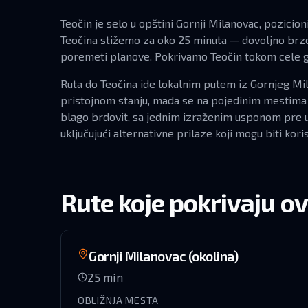
Teočin je selo u opštini Gornji Milanovac, pozicio
Teočina stižemo za oko 25 minuta — dovoljno br
poremeti planove. Pokrivamo Teočin tokom cele god
Ruta do Teočina ide lokalnim putem iz Gornjeg Mila
pristojnom stanju, mada se na pojedinim mestima 
blago brdovit, sa jednim izraženim usponom pre ul
uključujući alternativne prilaze koji mogu biti kor
Rute koje pokrivaju o
Gornji Milanovac (okolina)
25
min
OBLIŽNJA MESTA