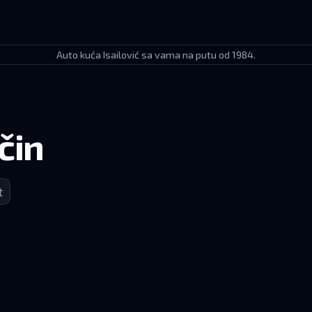
Auto kuća Isailović sa vama na putu od 1984.
čin
t