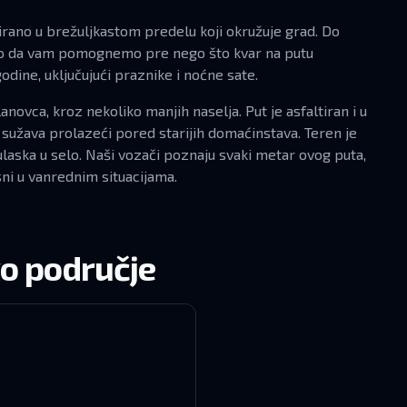
nirano u brežuljkastom predelu koji okružuje grad. Do
zo da vam pomognemo pre nego što kvar na putu
ine, uključujući praznike i noćne sate.
novca, kroz nekoliko manjih naselja. Put je asfaltiran i u
sužava prolazeći pored starijih domaćinstava. Teren je
aska u selo. Naši vozači poznaju svaki metar ovog puta,
isni u vanrednim situacijama.
vo područje