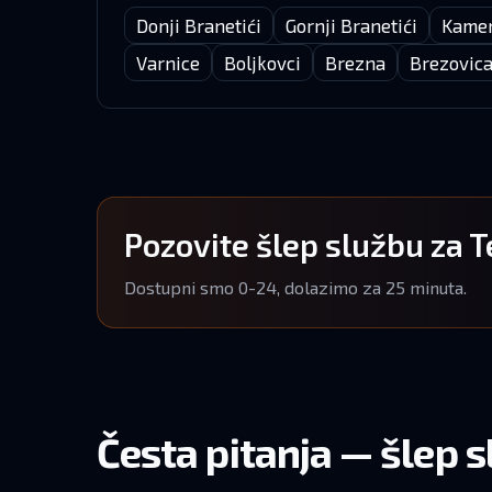
Donji Branetići
Gornji Branetići
Kame
Varnice
Boljkovci
Brezna
Brezovic
Pozovite šlep službu za T
Dostupni smo 0-24, dolazimo za 25 minuta.
Česta pitanja — šlep s