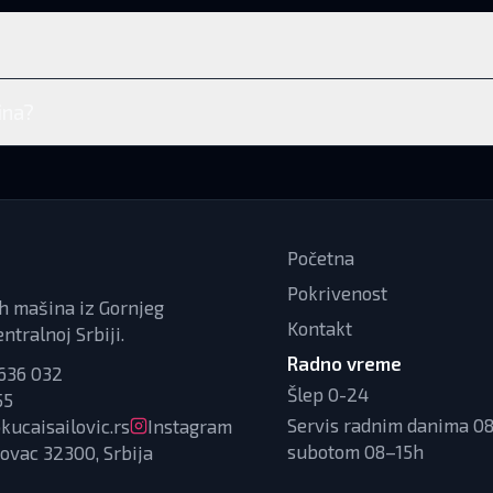
ina?
Početna
Pokrivenost
ih mašina iz Gornjeg
Kontakt
ntralnoj Srbiji.
Radno vreme
636 032
Šlep 0-24
55
Servis radnim danima 08
kucaisailovic.rs
Instagram
subotom 08–15h
ovac 32300, Srbija