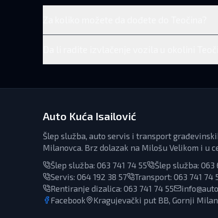
Za koliko možete da dođete do Teočina?
Da li radite izvlačenje vozila u okolini Teoč
Auto Kuća Isailović
Šlep služba, auto servis i transport građevinsk
Milanovca. Brz dolazak na Milošu Velikom i u ce
Šlep služba:
063 741 74 55
Šlep služba:
063 
Servis
:
064 192 38 57
Transport
:
063 741 74 
Rentiranje dizalica
:
063 741 74 55
info@auto
Facebook
Kragujevački put BB, Gornji Milan