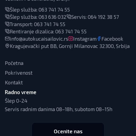
Šlep služba:
063 741 74 55
Šlep služba:
063 636 032
Servis
:
064 192 38 57
Transport
:
063 741 74 55
Rentiranje dizalica
:
063 741 74 55
info@autokucaisailovic.rs
Instagram
Facebook
Kragujevački put BB, Gornji Milanovac 32300, Srbija
Početna
Pokrivenost
Kontakt
Radno vreme
Šlep 0-24
Servis radnim danima 08–18h, subotom 08–15h
Ocenite nas