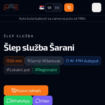
SR
EN
Auto Kuća Isailović
Auto kuća Isailović sa vama na putu od 1984.
ŠLEP SLUŽBA
Šlep služba Šarani
Dolazak za 20 minuta | Gornji Milanovac (okolina) + Autopu
20
min
Gornji Milanovac
Autoput
A2
E763
Lokalni put
Regionalni
Pozovi odmah
WhatsApp
Viber