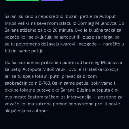
Šarani su selo u neposrednoj blizini petlje za Autoput
Miloš Veliki, na severnom izlazu iz Gornjeg Milanovca. Do
Šarana stižemo za oko 20 minuta. Ovo je ključna tačka za
vozače koji se uključuju na autoput ili izlaze sa njega, pa
se tu povremeno dešavaju kvarovi i nezgode — naročito u
blizini same petlje.
Do Šarana idemo prilaznim putem od Gornjeg Milanovca
ka petlji Autoputa Miloš Veliki. Ovo je strateška lokacija
jer se tu spaja lokalni putni pravac sa brzom
saobraćajnicom E-763. Osim same petlje, pokrivamo i
okolne lokalne puteve oko Šarana. Blizina autoputa čini
ovo mesto čestom tačkom za intervencije — posebno za
vozače kojima zatreba pomoć neposredno pre ili posle
uključenja na autoput.