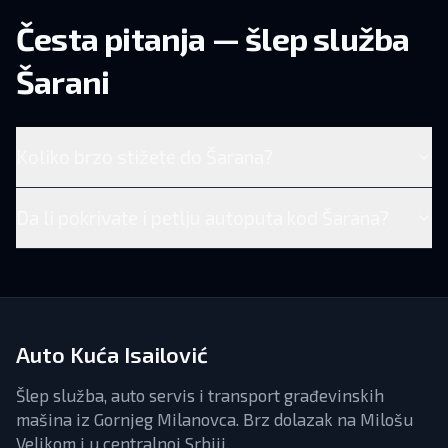
Česta pitanja — šlep služba
Šarani
Koliko brzo stižete do Šarana?
Da li pokrivate i petlju autoputa kod Šarana?
Auto Kuća Isailović
Šlep služba, auto servis i transport građevinskih
mašina iz Gornjeg Milanovca. Brz dolazak na Milošu
Velikom i u centralnoj Srbiji.