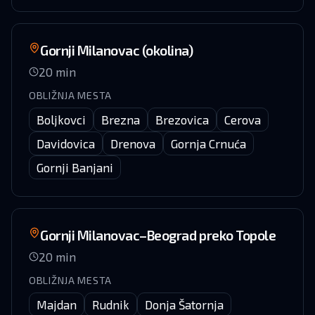
Gornji Milanovac (okolina)
20
min
OBLIŽNJA MESTA
Boljkovci
Brezna
Brezovica
Cerova
Davidovica
Drenova
Gornja Crnuća
Gornji Banjani
Gornji Milanovac–Beograd preko Topole
20
min
OBLIŽNJA MESTA
Majdan
Rudnik
Donja Šatornja