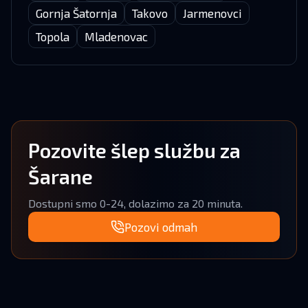
Gornja Šatornja
Takovo
Jarmenovci
Topola
Mladenovac
Pozovite šlep službu za
Šarane
Dostupni smo 0-24, dolazimo za 20 minuta.
Pozovi odmah