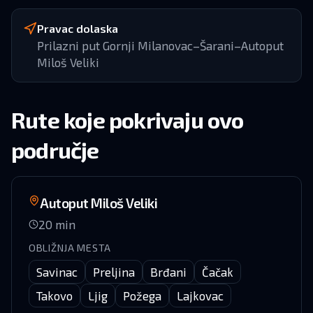
Pravac dolaska
Prilazni put Gornji Milanovac–Šarani–Autoput
Miloš Veliki
Rute koje pokrivaju ovo
područje
Autoput Miloš Veliki
20
min
OBLIŽNJA MESTA
Savinac
Preljina
Brđani
Čačak
Takovo
Ljig
Požega
Lajkovac