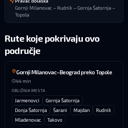
Pravac dolaska
Gornji Milanovac – Rudnik – Gornja Šatornja –
Topola
Rute koje pokrivaju ovo
područje
Gornji Milanovac–Beograd preko Topole
44
min
OBLIŽNJA MESTA
Jarmenovci
Gornja Šatornja
Donja Šatornja
Šarani
Majdan
Rudnik
Mladenovac
Takovo