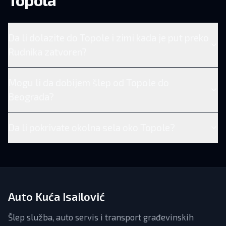
Da li dolazite do Topole i zimi kada je put preko
Rudnika zatvoren?
Mogu li da dobijem šlep od Topole do
Beograda?
Da li pokrivate okolna sela oko Topole?
Auto Kuća Isailović
Šlep služba, auto servis i transport građevinskih