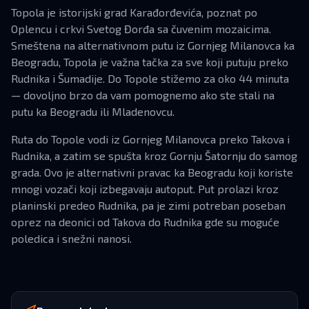
Topola je istorijski grad Karađorđevića, poznat po
Oplencu i crkvi Svetog Đorđa sa čuvenim mozaicima.
Smeštena na alternativnom putu iz Gornjeg Milanovca ka
Beogradu, Topola je važna tačka za sve koji putuju preko
Rudnika i Šumadije. Do Topole stižemo za oko 44 minuta
— dovoljno brzo da vam pomognemo ako ste stali na
putu ka Beogradu ili Mladenovcu.
Ruta do Topole vodi iz Gornjeg Milanovca preko Takova i
Rudnika, a zatim se spušta kroz Gornju Šatornju do samog
grada. Ovo je alternativni pravac ka Beogradu koji koriste
mnogi vozači koji izbegavaju autoput. Put prolazi kroz
planinski predeo Rudnika, pa je zimi potreban poseban
oprez na deonici od Takova do Rudnika gde su moguće
poledica i snežni nanosi.