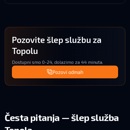
Pozovite šlep službu za
Topolu
Dostupni smo 0-24, dolazimo za 44 minuta.
Pozovi odmah
Česta pitanja — šlep služba
Topola