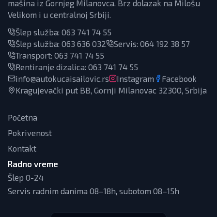
mašina iz Gornjeg Milanovca. Brz dolazak na Milošu
Velikom i u centralnoj Srbiji.
Šlep služba:
063 741 74 55
Šlep služba:
063 636 032
Servis
:
064 192 38 57
Transport
:
063 741 74 55
Rentiranje dizalica
:
063 741 74 55
info@autokucaisailovic.rs
Instagram
Facebook
Kragujevački put BB, Gornji Milanovac 32300, Srbija
Početna
Pokrivenost
Kontakt
Radno vreme
Šlep 0-24
Servis radnim danima 08–18h, subotom 08–15h