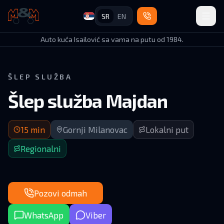
SR
EN
Auto Kuća Isailović
Auto kuća Isailović sa vama na putu od 1984.
ŠLEP SLUŽBA
Šlep služba Majdan
Dolazak za 15 minuta | Gornji Milanovac (okolina) + GM–Be
15
min
Gornji Milanovac
Lokalni put
Regionalni
Pozovi odmah
WhatsApp
Viber