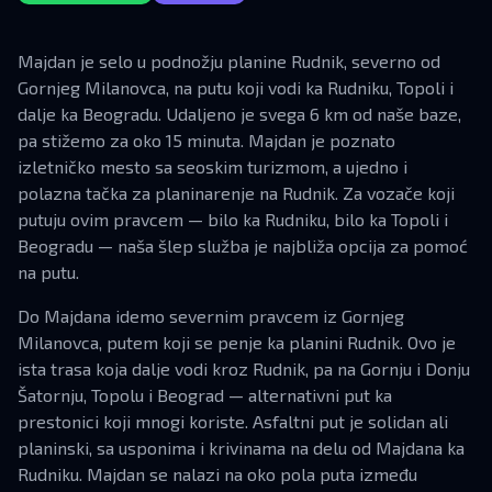
Majdan je selo u podnožju planine Rudnik, severno od
Gornjeg Milanovca, na putu koji vodi ka Rudniku, Topoli i
dalje ka Beogradu. Udaljeno je svega 6 km od naše baze,
pa stižemo za oko 15 minuta. Majdan je poznato
izletničko mesto sa seoskim turizmom, a ujedno i
polazna tačka za planinarenje na Rudnik. Za vozače koji
putuju ovim pravcem — bilo ka Rudniku, bilo ka Topoli i
Beogradu — naša šlep služba je najbliža opcija za pomoć
na putu.
Do Majdana idemo severnim pravcem iz Gornjeg
Milanovca, putem koji se penje ka planini Rudnik. Ovo je
ista trasa koja dalje vodi kroz Rudnik, pa na Gornju i Donju
Šatornju, Topolu i Beograd — alternativni put ka
prestonici koji mnogi koriste. Asfaltni put je solidan ali
planinski, sa usponima i krivinama na delu od Majdana ka
Rudniku. Majdan se nalazi na oko pola puta između