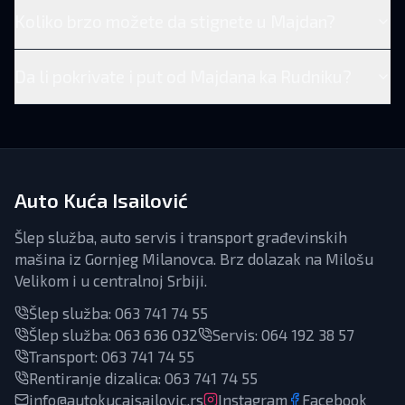
Koliko brzo možete da stignete u Majdan?
Da li pokrivate i put od Majdana ka Rudniku?
Auto Kuća Isailović
Šlep služba, auto servis i transport građevinskih
mašina iz Gornjeg Milanovca. Brz dolazak na Milošu
Velikom i u centralnoj Srbiji.
Šlep služba:
063 741 74 55
Šlep služba:
063 636 032
Servis
:
064 192 38 57
Transport
:
063 741 74 55
Rentiranje dizalica
:
063 741 74 55
info@autokucaisailovic.rs
Instagram
Facebook