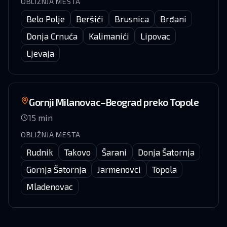
OBLIŽNJA MESTA
Belo Polje
Beršići
Brusnica
Brđani
Donja Crnuća
Kalimanići
Lipovac
Ljevaja
Gornji Milanovac–Beograd preko Topole
15
min
OBLIŽNJA MESTA
Rudnik
Takovo
Šarani
Donja Šatornja
Gornja Šatornja
Jarmenovci
Topola
Mladenovac